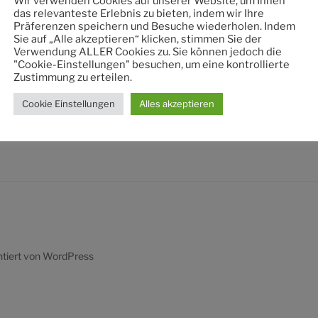
Wir verwenden Cookies auf unserer Website, um Ihnen
nach:
das relevanteste Erlebnis zu bieten, indem wir Ihre
Präferenzen speichern und Besuche wiederholen. Indem
Sie auf „Alle akzeptieren“ klicken, stimmen Sie der
Verwendung ALLER Cookies zu. Sie können jedoch die
"Cookie-Einstellungen" besuchen, um eine kontrollierte
Zustimmung zu erteilen.
Cookie Einstellungen
Alles akzeptieren
ntiert von WordPress