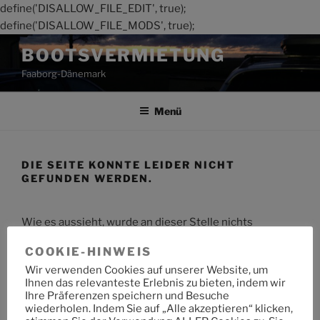
define('DISALLOW_FILE_EDIT', true);
define('DISALLOW_FILE_MODS', true);
Zum
BOOTSVERMIETUNG
Inhalt
Faaborg-Dänemark
springen
Menü
DIE SEITE KONNTE LEIDER NICHT
GEFUNDEN WERDEN.
Wie es aussieht, wurde an dieser Stelle nichts
gefunden. Möchtest du eine Suche starten?
COOKIE-HINWEIS
Wir verwenden Cookies auf unserer Website, um
Suche
Suche
Ihnen das relevanteste Erlebnis zu bieten, indem wir
nach:
Ihre Präferenzen speichern und Besuche
wiederholen. Indem Sie auf „Alle akzeptieren“ klicken,