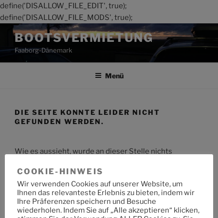
define('DISALLOW_FILE_EDIT', true);
define('DISALLOW_FILE_MODS', true);
Zum
BOOTSVERMIETUNG
Inhalt
Faaborg-Dänemark
springen
Menü
DIE SEITE KONNTE LEIDER NICHT
GEFUNDEN WERDEN.
Wie es aussieht, wurde an dieser Stelle nichts
gefunden. Möchtest du eine Suche starten?
COOKIE-HINWEIS
Wir verwenden Cookies auf unserer Website, um
Suche
Suche
Ihnen das relevanteste Erlebnis zu bieten, indem wir
nach:
Ihre Präferenzen speichern und Besuche
wiederholen. Indem Sie auf „Alle akzeptieren“ klicken,