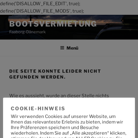
define('DISALLOW_FILE_EDIT', true);
define('DISALLOW_FILE_MODS', true);
Zum
BOOTSVERMIETUNG
Inhalt
Faaborg-Dänemark
springen
Menü
DIE SEITE KONNTE LEIDER NICHT
GEFUNDEN WERDEN.
Wie es aussieht, wurde an dieser Stelle nichts
gefunden. Möchtest du eine Suche starten?
COOKIE-HINWEIS
Wir verwenden Cookies auf unserer Website, um
Suche
Suche
Ihnen das relevanteste Erlebnis zu bieten, indem wir
nach:
Ihre Präferenzen speichern und Besuche
wiederholen. Indem Sie auf „Alle akzeptieren“ klicken,