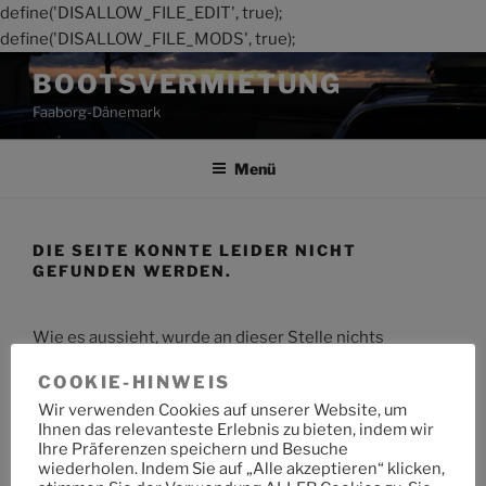
define('DISALLOW_FILE_EDIT', true);
define('DISALLOW_FILE_MODS', true);
Zum
BOOTSVERMIETUNG
Inhalt
Faaborg-Dänemark
springen
Menü
DIE SEITE KONNTE LEIDER NICHT
GEFUNDEN WERDEN.
Wie es aussieht, wurde an dieser Stelle nichts
gefunden. Möchtest du eine Suche starten?
COOKIE-HINWEIS
Wir verwenden Cookies auf unserer Website, um
Suche
Suche
Ihnen das relevanteste Erlebnis zu bieten, indem wir
nach:
Ihre Präferenzen speichern und Besuche
wiederholen. Indem Sie auf „Alle akzeptieren“ klicken,