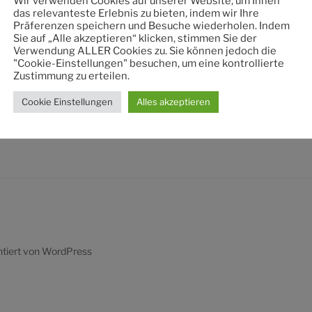
Wir verwenden Cookies auf unserer Website, um Ihnen
nach:
das relevanteste Erlebnis zu bieten, indem wir Ihre
Präferenzen speichern und Besuche wiederholen. Indem
Sie auf „Alle akzeptieren“ klicken, stimmen Sie der
Verwendung ALLER Cookies zu. Sie können jedoch die
"Cookie-Einstellungen" besuchen, um eine kontrollierte
Zustimmung zu erteilen.
Cookie Einstellungen
Alles akzeptieren
ntiert von WordPress