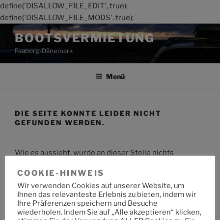
define('DISALLOW_FILE_EDIT', true);
define('DISALLOW_FILE_MODS', true);
Zum
BOOTSVERMIETUNG
Inhalt
Faaborg-Dänemark
springen
Menü
DIE SEITE KONNTE LEIDER NICHT
GEFUNDEN WERDEN.
Wie es aussieht, wurde an dieser Stelle nichts
gefunden. Möchtest du eine Suche starten?
COOKIE-HINWEIS
Wir verwenden Cookies auf unserer Website, um
Suche
Suche
Ihnen das relevanteste Erlebnis zu bieten, indem wir
nach:
Ihre Präferenzen speichern und Besuche
wiederholen. Indem Sie auf „Alle akzeptieren“ klicken,