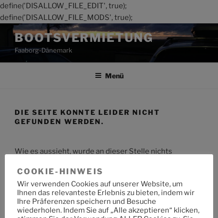
define('DISALLOW_FILE_EDIT', true);
define('DISALLOW_FILE_MODS', true);
Zum
BOOTSVERMIETUNG
Inhalt
Faaborg-Dänemark
springen
Menü
DIE SEITE KONNTE LEIDER NICHT
GEFUNDEN WERDEN.
Wie es aussieht, wurde an dieser Stelle nichts
gefunden. Möchtest du eine Suche starten?
COOKIE-HINWEIS
Wir verwenden Cookies auf unserer Website, um
Suche
Suche
Ihnen das relevanteste Erlebnis zu bieten, indem wir
nach:
Ihre Präferenzen speichern und Besuche
wiederholen. Indem Sie auf „Alle akzeptieren“ klicken,