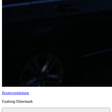
Bootsvermietung
Faaborg-Dänemark