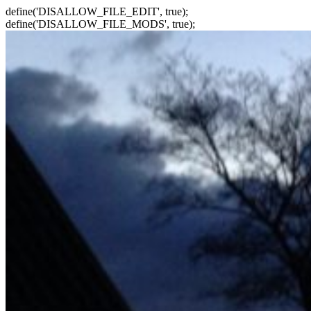
define('DISALLOW_FILE_EDIT', true);
define('DISALLOW_FILE_MODS', true);
Zum
Inhalt
springen