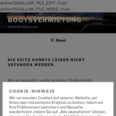
define('DISALLOW_FILE_EDIT', true);
define('DISALLOW_FILE_MODS', true);
Zum
BOOTSVERMIETUNG
Inhalt
Faaborg-Dänemark
springen
Menü
DIE SEITE KONNTE LEIDER NICHT
GEFUNDEN WERDEN.
Wie es aussieht, wurde an dieser Stelle nichts
gefunden. Möchtest du eine Suche starten?
COOKIE-HINWEIS
Wir verwenden Cookies auf unserer Website, um
Suche
Suche
Ihnen das relevanteste Erlebnis zu bieten, indem wir
nach:
Ihre Präferenzen speichern und Besuche
wiederholen. Indem Sie auf „Alle akzeptieren“ klicken,