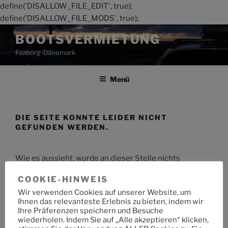
define('DISALLOW_FILE_EDIT', true);
define('DISALLOW_FILE_MODS', true);
Zum
BOOTSVERMIETUNG
Inhalt
Faaborg-Dänemark
springen
Menü
DIE SEITE KONNTE LEIDER NICHT
GEFUNDEN WERDEN.
Wie es aussieht, wurde an dieser Stelle nichts
gefunden. Möchtest du eine Suche starten?
COOKIE-HINWEIS
Wir verwenden Cookies auf unserer Website, um
Suche
Suche
Ihnen das relevanteste Erlebnis zu bieten, indem wir
nach:
Ihre Präferenzen speichern und Besuche
wiederholen. Indem Sie auf „Alle akzeptieren“ klicken,