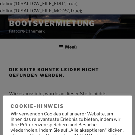
define('DISALLOW_FILE_EDIT', true);
define('DISALLOW_FILE_MODS', true);
Zum
BOOTSVERMIETUNG
Inhalt
Faaborg-Dänemark
springen
Menü
DIE SEITE KONNTE LEIDER NICHT
GEFUNDEN WERDEN.
Wie es aussieht, wurde an dieser Stelle nichts
gefunden. Möchtest du eine Suche starten?
COOKIE-HINWEIS
Wir verwenden Cookies auf unserer Website, um
Suche
Suche
Ihnen das relevanteste Erlebnis zu bieten, indem wir
nach:
Ihre Präferenzen speichern und Besuche
wiederholen. Indem Sie auf „Alle akzeptieren“ klicken,