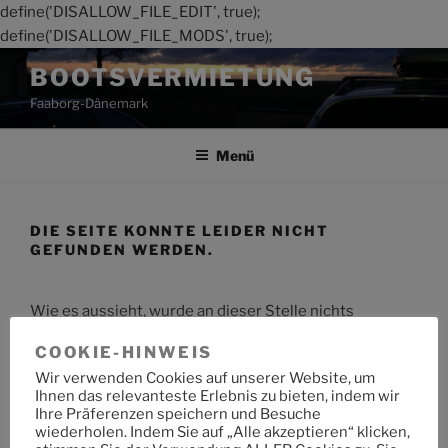
define('DISALLOW_FILE_EDIT', true);
define('DISALLOW_FILE_MODS', true);
Zum
BOOTSVERMIETUNG
Inhalt
Faaborg-Dänemark
springen
Menü
DIE SEITE KONNTE LEIDER NICHT
GEFUNDEN WERDEN.
Wie es aussieht, wurde an dieser Stelle nichts
gefunden. Möchtest du eine Suche starten?
COOKIE-HINWEIS
Wir verwenden Cookies auf unserer Website, um
Suche
Suche
Ihnen das relevanteste Erlebnis zu bieten, indem wir
nach:
Ihre Präferenzen speichern und Besuche
wiederholen. Indem Sie auf „Alle akzeptieren“ klicken,