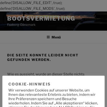
define('DISALLOW_FILE_EDIT', true);
define('DISALLOW_FILE_MODS', true);
Zum
BOOTSVERMIETUNG
Inhalt
Faaborg-Dänemark
springen
Menü
DIE SEITE KONNTE LEIDER NICHT
GEFUNDEN WERDEN.
Wie es aussieht, wurde an dieser Stelle nichts
gefunden. Möchtest du eine Suche starten?
COOKIE-HINWEIS
Wir verwenden Cookies auf unserer Website, um
Suche
Suche
Ihnen das relevanteste Erlebnis zu bieten, indem wir
nach:
Ihre Präferenzen speichern und Besuche
wiederholen. Indem Sie auf „Alle akzeptieren“ klicken,