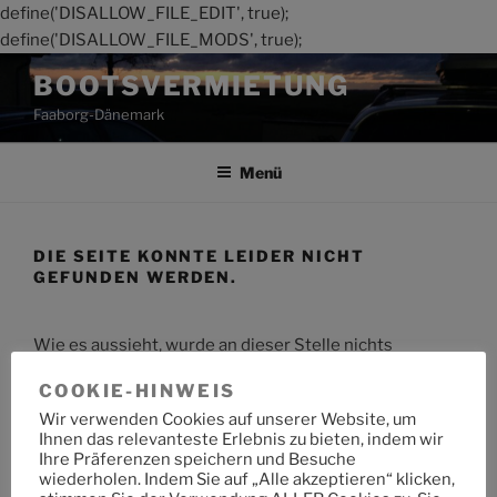
define('DISALLOW_FILE_EDIT', true);
define('DISALLOW_FILE_MODS', true);
Zum
BOOTSVERMIETUNG
Inhalt
Faaborg-Dänemark
springen
Menü
DIE SEITE KONNTE LEIDER NICHT
GEFUNDEN WERDEN.
Wie es aussieht, wurde an dieser Stelle nichts
gefunden. Möchtest du eine Suche starten?
COOKIE-HINWEIS
Wir verwenden Cookies auf unserer Website, um
Suche
Suche
Ihnen das relevanteste Erlebnis zu bieten, indem wir
nach:
Ihre Präferenzen speichern und Besuche
wiederholen. Indem Sie auf „Alle akzeptieren“ klicken,