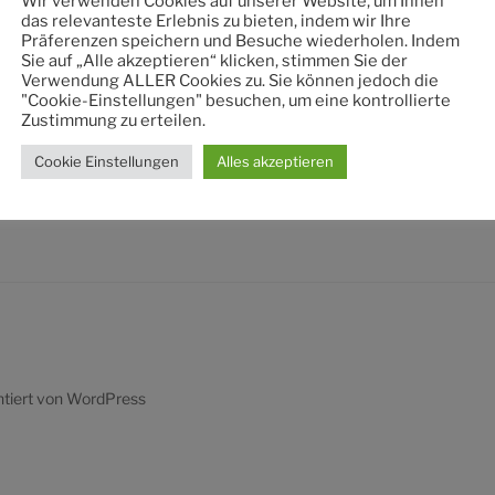
Wir verwenden Cookies auf unserer Website, um Ihnen
nach:
das relevanteste Erlebnis zu bieten, indem wir Ihre
Präferenzen speichern und Besuche wiederholen. Indem
Sie auf „Alle akzeptieren“ klicken, stimmen Sie der
Verwendung ALLER Cookies zu. Sie können jedoch die
"Cookie-Einstellungen" besuchen, um eine kontrollierte
Zustimmung zu erteilen.
Cookie Einstellungen
Alles akzeptieren
ntiert von WordPress