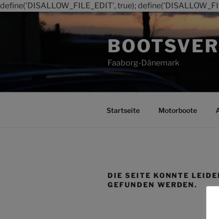
define('DISALLOW_FILE_EDIT', true); define('DISALLOW_FI
Zum
Inhalt
BOOTSVER
springen
Faaborg-Dänemark
Startseite
Motorboote
DIE SEITE KONNTE LEIDE
GEFUNDEN WERDEN.