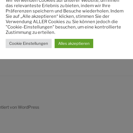
Wir verwenden Cookies auf unserer Website, um Ihnen
nach:
das relevanteste Erlebnis zu bieten, indem wir Ihre
Präferenzen speichern und Besuche wiederholen. Indem
Sie auf „Alle akzeptieren“ klicken, stimmen Sie der
Verwendung ALLER Cookies zu. Sie können jedoch die
"Cookie-Einstellungen" besuchen, um eine kontrollierte
Zustimmung zu erteilen.
Cookie Einstellungen
Alles akzeptieren
ntiert von WordPress