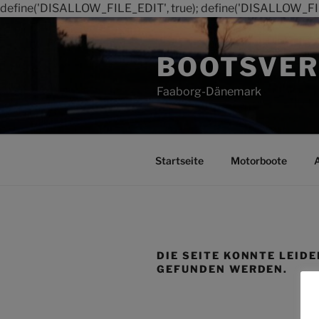
define('DISALLOW_FILE_EDIT', true); define('DISALLOW_FI
Zum
Inhalt
BOOTSVER
springen
Faaborg-Dänemark
Startseite
Motorboote
DIE SEITE KONNTE LEIDE
GEFUNDEN WERDEN.