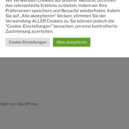
Wir verwenden Cookies auf unserer Website, um Ihnen
nach:
das relevanteste Erlebnis zu bieten, indem wir Ihre
Präferenzen speichern und Besuche wiederholen. Indem
Sie auf „Alle akzeptieren“ klicken, stimmen Sie der
Verwendung ALLER Cookies zu. Sie können jedoch die
"Cookie-Einstellungen" besuchen, um eine kontrollierte
Zustimmung zu erteilen.
Cookie Einstellungen
Alles akzeptieren
ntiert von WordPress