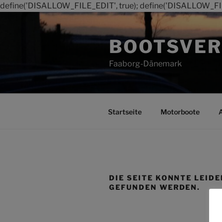
define('DISALLOW_FILE_EDIT', true); define('DISALLOW_FI
Zum
Inhalt
BOOTSVER
springen
Faaborg-Dänemark
Startseite
Motorboote
DIE SEITE KONNTE LEIDE
GEFUNDEN WERDEN.