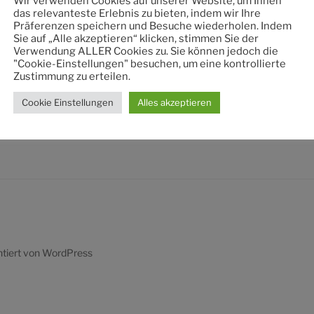
Wir verwenden Cookies auf unserer Website, um Ihnen
nach:
das relevanteste Erlebnis zu bieten, indem wir Ihre
Präferenzen speichern und Besuche wiederholen. Indem
Sie auf „Alle akzeptieren“ klicken, stimmen Sie der
Verwendung ALLER Cookies zu. Sie können jedoch die
"Cookie-Einstellungen" besuchen, um eine kontrollierte
Zustimmung zu erteilen.
Cookie Einstellungen
Alles akzeptieren
ntiert von WordPress