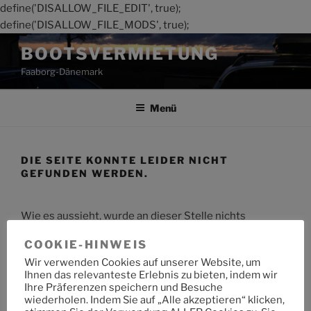
define('DISALLOW_FILE_EDIT', true);
define('DISALLOW_FILE_MODS', true);
Zum
BOOTSVERMIETUNG
Inhalt
Faaborg-Dänemark
springen
Menü
DIE SEITE KONNTE LEIDER NICHT
GEFUNDEN WERDEN.
Wie es aussieht, wurde an dieser Stelle nichts
gefunden. Möchtest du eine Suche starten?
COOKIE-HINWEIS
Wir verwenden Cookies auf unserer Website, um
Suche
Suche
Ihnen das relevanteste Erlebnis zu bieten, indem wir
nach:
Ihre Präferenzen speichern und Besuche
wiederholen. Indem Sie auf „Alle akzeptieren“ klicken,