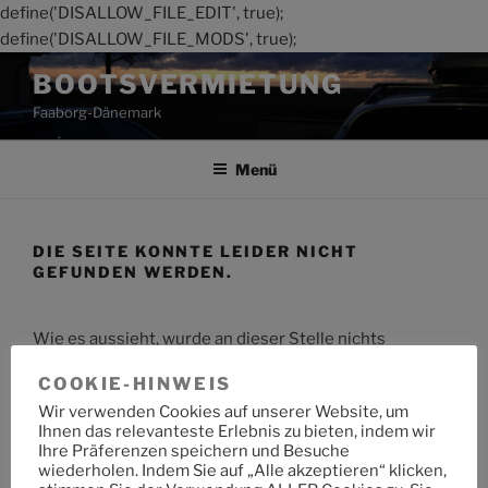
define('DISALLOW_FILE_EDIT', true);
define('DISALLOW_FILE_MODS', true);
Zum
BOOTSVERMIETUNG
Inhalt
Faaborg-Dänemark
springen
Menü
DIE SEITE KONNTE LEIDER NICHT
GEFUNDEN WERDEN.
Wie es aussieht, wurde an dieser Stelle nichts
gefunden. Möchtest du eine Suche starten?
COOKIE-HINWEIS
Wir verwenden Cookies auf unserer Website, um
Suche
Suche
Ihnen das relevanteste Erlebnis zu bieten, indem wir
nach:
Ihre Präferenzen speichern und Besuche
wiederholen. Indem Sie auf „Alle akzeptieren“ klicken,