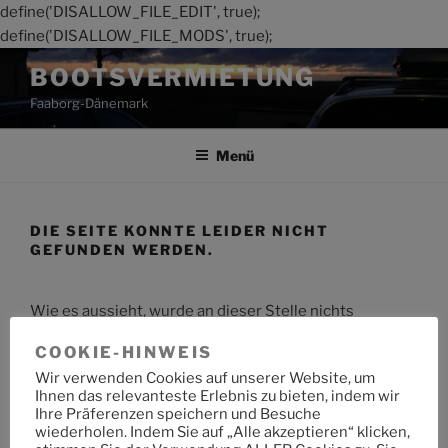
define('DISALLOW_FILE_EDIT', true);
define('DISALLOW_FILE_MODS', true);
Zum
BOOTSVERMIETUNG
Inhalt
Faaborg-Dänemark
springen
Menü
DIE SEITE KONNTE LEIDER NICHT
GEFUNDEN WERDEN.
Wie es aussieht, wurde an dieser Stelle nichts
gefunden. Möchtest du eine Suche starten?
COOKIE-HINWEIS
Wir verwenden Cookies auf unserer Website, um
Suche
Suche
Ihnen das relevanteste Erlebnis zu bieten, indem wir
nach:
Ihre Präferenzen speichern und Besuche
wiederholen. Indem Sie auf „Alle akzeptieren“ klicken,