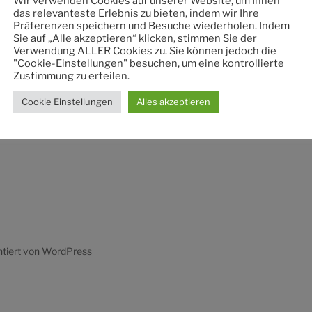
Wir verwenden Cookies auf unserer Website, um Ihnen
nach:
das relevanteste Erlebnis zu bieten, indem wir Ihre
Präferenzen speichern und Besuche wiederholen. Indem
Sie auf „Alle akzeptieren“ klicken, stimmen Sie der
Verwendung ALLER Cookies zu. Sie können jedoch die
"Cookie-Einstellungen" besuchen, um eine kontrollierte
Zustimmung zu erteilen.
Cookie Einstellungen
Alles akzeptieren
ntiert von WordPress