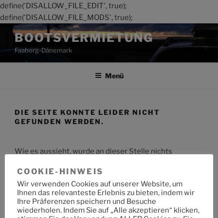
define('DISALLOW_FILE_EDIT', true);
define('DISALLOW_FILE_MODS', true);
Zum
BOOTSVERMIETUNG
Inhalt
Faaborg-Dänemark
springen
Menü
DIE SEITE KONNTE LEIDER NICHT
GEFUNDEN WERDEN.
Wie es aussieht, wurde an dieser Stelle nichts
gefunden. Möchtest du eine Suche starten?
COOKIE-HINWEIS
Wir verwenden Cookies auf unserer Website, um
Suche
Suche
Ihnen das relevanteste Erlebnis zu bieten, indem wir
nach:
Ihre Präferenzen speichern und Besuche
wiederholen. Indem Sie auf „Alle akzeptieren“ klicken,