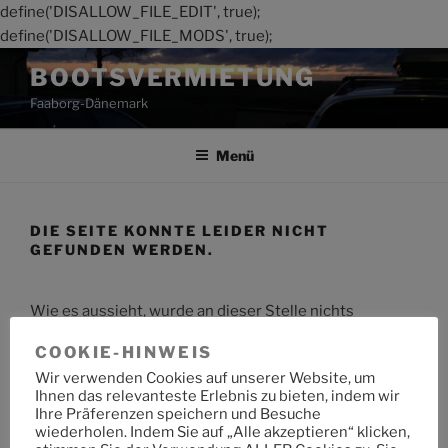
define('DISALLOW_FILE_EDIT', true);
define('DISALLOW_FILE_MODS', true);
Zum
BOOTSVERMIETUNG
Inhalt
Faaborg-Dänemark
springen
Menü
DIE SEITE KONNTE LEIDER NICHT
GEFUNDEN WERDEN.
Wie es aussieht, wurde an dieser Stelle nichts
gefunden. Möchtest du eine Suche starten?
COOKIE-HINWEIS
Wir verwenden Cookies auf unserer Website, um
Suche
Suche
Ihnen das relevanteste Erlebnis zu bieten, indem wir
nach:
Ihre Präferenzen speichern und Besuche
wiederholen. Indem Sie auf „Alle akzeptieren“ klicken,