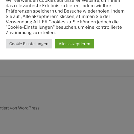
Wir verwenden Cookies auf unserer Website, um Ihnen
nach:
das relevanteste Erlebnis zu bieten, indem wir Ihre
Präferenzen speichern und Besuche wiederholen. Indem
Sie auf „Alle akzeptieren“ klicken, stimmen Sie der
Verwendung ALLER Cookies zu. Sie können jedoch die
"Cookie-Einstellungen" besuchen, um eine kontrollierte
Zustimmung zu erteilen.
Cookie Einstellungen
Alles akzeptieren
ntiert von WordPress