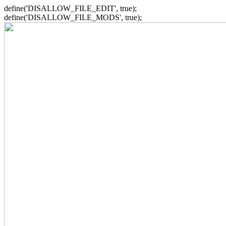
define('DISALLOW_FILE_EDIT', true);
define('DISALLOW_FILE_MODS', true);
Zum
Inhalt
springen