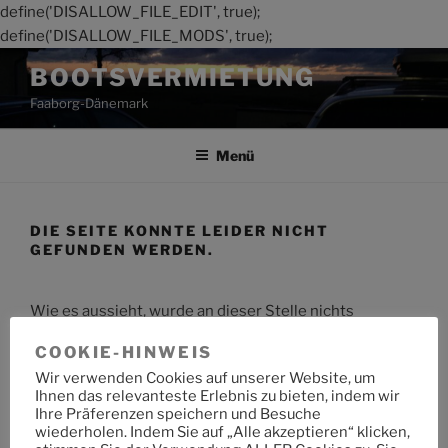
define('DISALLOW_FILE_EDIT', true);
define('DISALLOW_FILE_MODS', true);
Zum
BOOTSVERMIETUNG
Inhalt
Faaborg-Dänemark
springen
Menü
DIE SEITE KONNTE LEIDER NICHT
GEFUNDEN WERDEN.
Wie es aussieht, wurde an dieser Stelle nichts
gefunden. Möchtest du eine Suche starten?
COOKIE-HINWEIS
Wir verwenden Cookies auf unserer Website, um
Suche
Suche
Ihnen das relevanteste Erlebnis zu bieten, indem wir
nach:
Ihre Präferenzen speichern und Besuche
wiederholen. Indem Sie auf „Alle akzeptieren“ klicken,