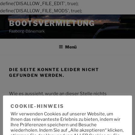
define('DISALLOW_FILE_EDIT', true);
define('DISALLOW_FILE_MODS', true);
Zum
BOOTSVERMIETUNG
Inhalt
Faaborg-Dänemark
springen
Menü
DIE SEITE KONNTE LEIDER NICHT
GEFUNDEN WERDEN.
Wie es aussieht, wurde an dieser Stelle nichts
gefunden. Möchtest du eine Suche starten?
COOKIE-HINWEIS
Wir verwenden Cookies auf unserer Website, um
Suche
Suche
Ihnen das relevanteste Erlebnis zu bieten, indem wir
nach:
Ihre Präferenzen speichern und Besuche
wiederholen. Indem Sie auf „Alle akzeptieren“ klicken,