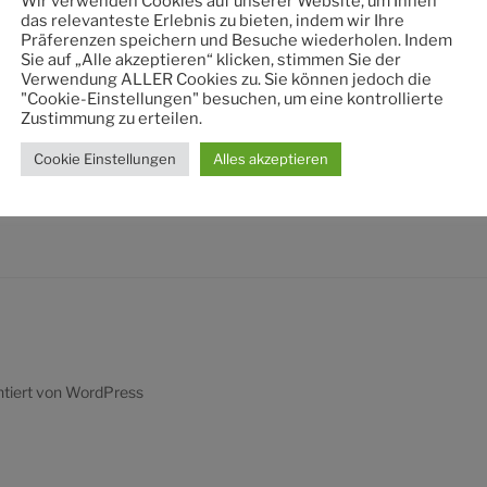
Wir verwenden Cookies auf unserer Website, um Ihnen
nach:
das relevanteste Erlebnis zu bieten, indem wir Ihre
Präferenzen speichern und Besuche wiederholen. Indem
Sie auf „Alle akzeptieren“ klicken, stimmen Sie der
Verwendung ALLER Cookies zu. Sie können jedoch die
"Cookie-Einstellungen" besuchen, um eine kontrollierte
Zustimmung zu erteilen.
Cookie Einstellungen
Alles akzeptieren
ntiert von WordPress