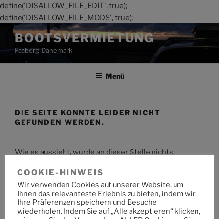
define('DISALLOW_FILE_EDIT', true);
define('DISALLOW_FILE_MODS', true);
Zum
BOOTSVERMIETUNG
Inhalt
Faaborg-Dänemark
springen
Menü
DIE SEITE KONNTE LEIDER NICHT
GEFUNDEN WERDEN.
Wie es aussieht, wurde an dieser Stelle nichts
gefunden. Möchtest du eine Suche starten?
COOKIE-HINWEIS
Wir verwenden Cookies auf unserer Website, um
Suche
Suche
Ihnen das relevanteste Erlebnis zu bieten, indem wir
nach:
Ihre Präferenzen speichern und Besuche
wiederholen. Indem Sie auf „Alle akzeptieren“ klicken,