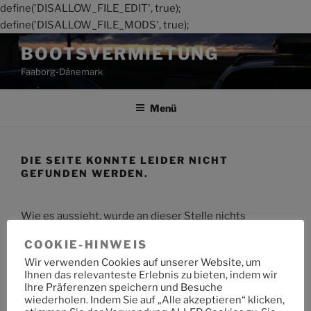
define('DISALLOW_FILE_EDIT', true);
define('DISALLOW_FILE_MODS', true);
Zum
BOOTSVERMIETUNG
Inhalt
Faaborg-Dänemark
springen
Menü
DIE SEITE KONNTE LEIDER NICHT
GEFUNDEN WERDEN.
Wie es aussieht, wurde an dieser Stelle nichts
gefunden. Möchtest du eine Suche starten?
COOKIE-HINWEIS
Wir verwenden Cookies auf unserer Website, um
Suche
Suche
Ihnen das relevanteste Erlebnis zu bieten, indem wir
nach:
Ihre Präferenzen speichern und Besuche
wiederholen. Indem Sie auf „Alle akzeptieren“ klicken,