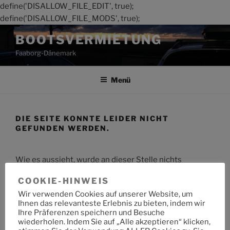
define('DISALLOW_FILE_EDIT', true);
define('DISALLOW_FILE_MODS', true);
Zum
BOOTSVERMIETUNG
Inhalt
Faaborg-Dänemark
springen
Menü
DIE SEITE KONNTE LEIDER NICHT
GEFUNDEN WERDEN.
Wie es aussieht, wurde an dieser Stelle nichts
gefunden. Möchtest du eine Suche starten?
COOKIE-HINWEIS
Wir verwenden Cookies auf unserer Website, um
Suche
Suche
Ihnen das relevanteste Erlebnis zu bieten, indem wir
nach:
Ihre Präferenzen speichern und Besuche
wiederholen. Indem Sie auf „Alle akzeptieren“ klicken,