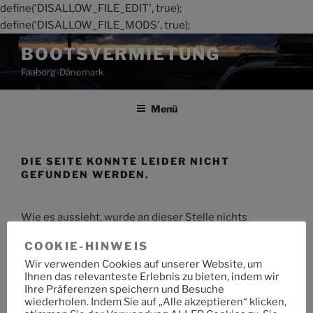
define('DISALLOW_FILE_EDIT', true);
define('DISALLOW_FILE_MODS', true);
Zum
BOOTSVERMIETUNG
Inhalt
Faaborg-Dänemark
springen
Menü
DIE SEITE KONNTE LEIDER NICHT
GEFUNDEN WERDEN.
Wie es aussieht, wurde an dieser Stelle nichts
gefunden. Möchtest du eine Suche starten?
COOKIE-HINWEIS
Wir verwenden Cookies auf unserer Website, um
Suche
Suche
Ihnen das relevanteste Erlebnis zu bieten, indem wir
nach:
Ihre Präferenzen speichern und Besuche
wiederholen. Indem Sie auf „Alle akzeptieren“ klicken,