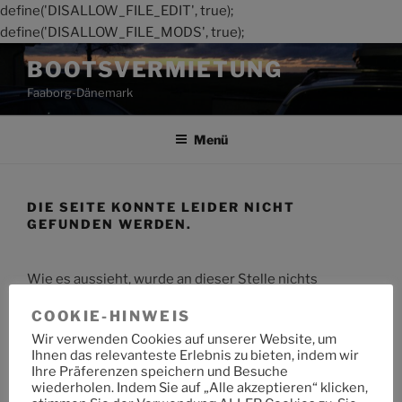
define('DISALLOW_FILE_EDIT', true);
define('DISALLOW_FILE_MODS', true);
Zum
BOOTSVERMIETUNG
Inhalt
Faaborg-Dänemark
springen
Menü
DIE SEITE KONNTE LEIDER NICHT
GEFUNDEN WERDEN.
Wie es aussieht, wurde an dieser Stelle nichts
gefunden. Möchtest du eine Suche starten?
COOKIE-HINWEIS
Wir verwenden Cookies auf unserer Website, um
Suche
Suche
Ihnen das relevanteste Erlebnis zu bieten, indem wir
nach:
Ihre Präferenzen speichern und Besuche
wiederholen. Indem Sie auf „Alle akzeptieren“ klicken,