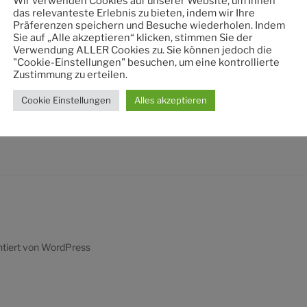
Wir verwenden Cookies auf unserer Website, um Ihnen
nach:
das relevanteste Erlebnis zu bieten, indem wir Ihre
Präferenzen speichern und Besuche wiederholen. Indem
Sie auf „Alle akzeptieren“ klicken, stimmen Sie der
Verwendung ALLER Cookies zu. Sie können jedoch die
"Cookie-Einstellungen" besuchen, um eine kontrollierte
Zustimmung zu erteilen.
Cookie Einstellungen
Alles akzeptieren
ntiert von WordPress