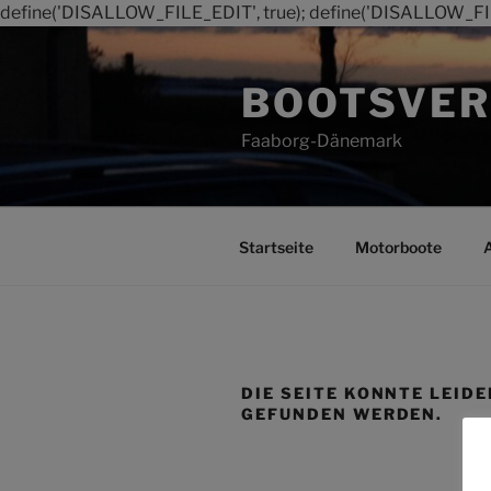
define('DISALLOW_FILE_EDIT', true); define('DISALLOW_FI
Zum
Inhalt
BOOTSVER
springen
Faaborg-Dänemark
Startseite
Motorboote
DIE SEITE KONNTE LEIDE
GEFUNDEN WERDEN.