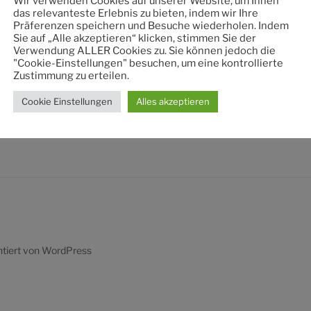
Wir verwenden Cookies auf unserer Website, um Ihnen
nach:
das relevanteste Erlebnis zu bieten, indem wir Ihre
Präferenzen speichern und Besuche wiederholen. Indem
Sie auf „Alle akzeptieren“ klicken, stimmen Sie der
Verwendung ALLER Cookies zu. Sie können jedoch die
"Cookie-Einstellungen" besuchen, um eine kontrollierte
Zustimmung zu erteilen.
Cookie Einstellungen
Alles akzeptieren
ntiert von WordPress