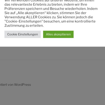
Wir verwenden Cookies auf unserer Website, um Ihnen
nach:
das relevanteste Erlebnis zu bieten, indem wir Ihre
Präferenzen speichern und Besuche wiederholen. Indem
Sie auf „Alle akzeptieren“ klicken, stimmen Sie der
Verwendung ALLER Cookies zu. Sie können jedoch die
"Cookie-Einstellungen" besuchen, um eine kontrollierte
Zustimmung zu erteilen.
Cookie Einstellungen
Alles akzeptieren
ntiert von WordPress