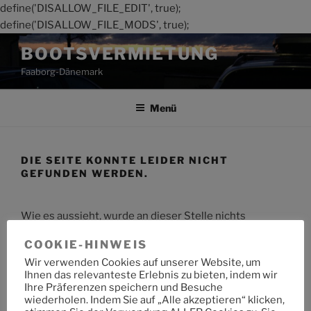
define('DISALLOW_FILE_EDIT', true);
define('DISALLOW_FILE_MODS', true);
Zum
BOOTSVERMIETUNG
Inhalt
Faaborg-Dänemark
springen
Menü
DIE SEITE KONNTE LEIDER NICHT
GEFUNDEN WERDEN.
Wie es aussieht, wurde an dieser Stelle nichts
gefunden. Möchtest du eine Suche starten?
COOKIE-HINWEIS
Wir verwenden Cookies auf unserer Website, um
Suche
Suche
Ihnen das relevanteste Erlebnis zu bieten, indem wir
nach:
Ihre Präferenzen speichern und Besuche
wiederholen. Indem Sie auf „Alle akzeptieren“ klicken,