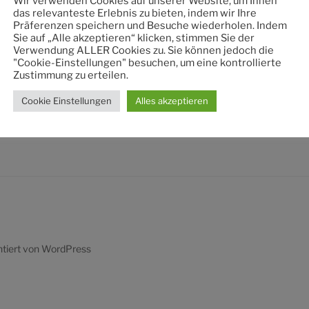
Wir verwenden Cookies auf unserer Website, um Ihnen
nach:
das relevanteste Erlebnis zu bieten, indem wir Ihre
Präferenzen speichern und Besuche wiederholen. Indem
Sie auf „Alle akzeptieren“ klicken, stimmen Sie der
Verwendung ALLER Cookies zu. Sie können jedoch die
"Cookie-Einstellungen" besuchen, um eine kontrollierte
Zustimmung zu erteilen.
Cookie Einstellungen
Alles akzeptieren
ntiert von WordPress