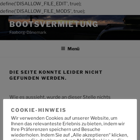
define('DISALLOW_FILE_EDIT', true);
define('DISALLOW_FILE_MODS', true);
Zum
BOOTSVERMIETUNG
Inhalt
Faaborg-Dänemark
springen
Menü
DIE SEITE KONNTE LEIDER NICHT
GEFUNDEN WERDEN.
Wie es aussieht, wurde an dieser Stelle nichts
gefunden. Möchtest du eine Suche starten?
COOKIE-HINWEIS
Wir verwenden Cookies auf unserer Website, um
Suche
Suche
Ihnen das relevanteste Erlebnis zu bieten, indem wir
nach:
Ihre Präferenzen speichern und Besuche
wiederholen. Indem Sie auf „Alle akzeptieren“ klicken,