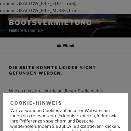
define('DISALLOW_FILE_EDIT', true);
define('DISALLOW_FILE_MODS', true);
Zum
BOOTSVERMIETUNG
Inhalt
Faaborg-Dänemark
springen
Menü
DIE SEITE KONNTE LEIDER NICHT
GEFUNDEN WERDEN.
Wie es aussieht, wurde an dieser Stelle nichts
gefunden. Möchtest du eine Suche starten?
COOKIE-HINWEIS
Wir verwenden Cookies auf unserer Website, um
Suche
Suche
Ihnen das relevanteste Erlebnis zu bieten, indem wir
nach:
Ihre Präferenzen speichern und Besuche
wiederholen. Indem Sie auf „Alle akzeptieren“ klicken,