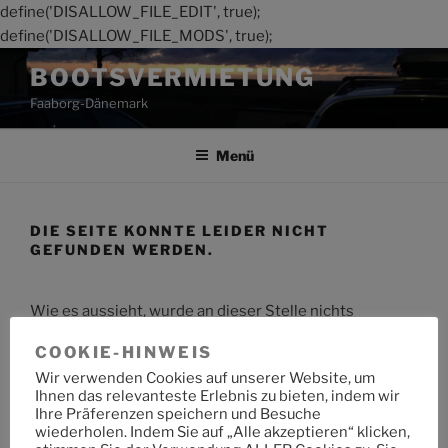
define('DISALLOW_FILE_EDIT', true);
define('DISALLOW_FILE_MODS', true);
Zum
BOOTSVERMIETUNG
Inhalt
Faaborg-Dänemark
springen
Menü
DIE SEITE KONNTE LEIDER NICHT
GEFUNDEN WERDEN.
Wie es aussieht, wurde an dieser Stelle nichts
gefunden. Möchtest du eine Suche starten?
COOKIE-HINWEIS
Wir verwenden Cookies auf unserer Website, um
Suche
Suche
Ihnen das relevanteste Erlebnis zu bieten, indem wir
nach:
Ihre Präferenzen speichern und Besuche
wiederholen. Indem Sie auf „Alle akzeptieren“ klicken,