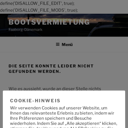
define('DISALLOW_FILE_EDIT', true);
define('DISALLOW_FILE_MODS', true);
Zum
BOOTSVERMIETUNG
Inhalt
Faaborg-Dänemark
springen
Menü
DIE SEITE KONNTE LEIDER NICHT
GEFUNDEN WERDEN.
Wie es aussieht, wurde an dieser Stelle nichts
gefunden. Möchtest du eine Suche starten?
COOKIE-HINWEIS
Wir verwenden Cookies auf unserer Website, um
Suche
Suche
Ihnen das relevanteste Erlebnis zu bieten, indem wir
nach:
Ihre Präferenzen speichern und Besuche
wiederholen. Indem Sie auf „Alle akzeptieren“ klicken,