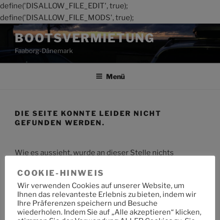
define('DISALLOW_FILE_EDIT', true);
define('DISALLOW_FILE_MODS', true);
Zum
BOOTSVERMIETUNG
Inhalt
Faaborg-Dänemark
springen
Menü
DIE SEITE KONNTE LEIDER NICHT
GEFUNDEN WERDEN.
Wie es aussieht, wurde an dieser Stelle nichts
gefunden. Möchtest du eine Suche starten?
COOKIE-HINWEIS
Wir verwenden Cookies auf unserer Website, um
Suche
Suche
Ihnen das relevanteste Erlebnis zu bieten, indem wir
nach:
Ihre Präferenzen speichern und Besuche
wiederholen. Indem Sie auf „Alle akzeptieren“ klicken,