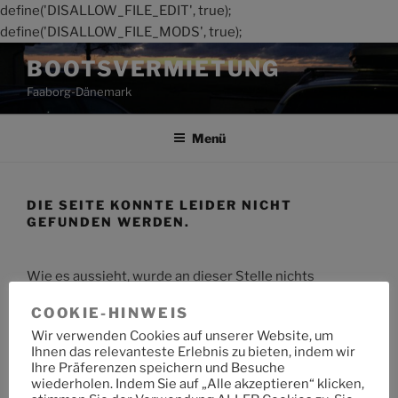
define('DISALLOW_FILE_EDIT', true);
define('DISALLOW_FILE_MODS', true);
Zum
BOOTSVERMIETUNG
Inhalt
Faaborg-Dänemark
springen
Menü
DIE SEITE KONNTE LEIDER NICHT
GEFUNDEN WERDEN.
Wie es aussieht, wurde an dieser Stelle nichts
gefunden. Möchtest du eine Suche starten?
COOKIE-HINWEIS
Wir verwenden Cookies auf unserer Website, um
Suche
Suche
Ihnen das relevanteste Erlebnis zu bieten, indem wir
nach:
Ihre Präferenzen speichern und Besuche
wiederholen. Indem Sie auf „Alle akzeptieren“ klicken,