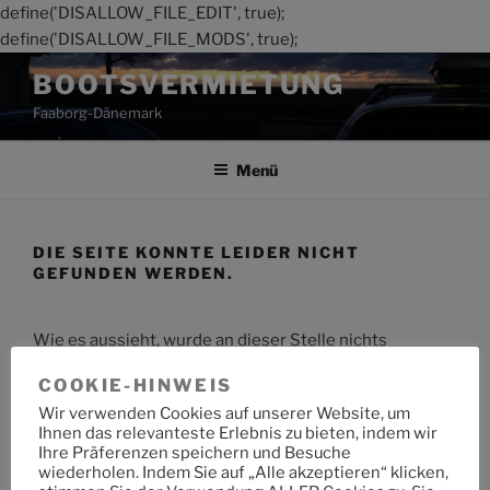
define('DISALLOW_FILE_EDIT', true);
define('DISALLOW_FILE_MODS', true);
Zum
BOOTSVERMIETUNG
Inhalt
Faaborg-Dänemark
springen
Menü
DIE SEITE KONNTE LEIDER NICHT
GEFUNDEN WERDEN.
Wie es aussieht, wurde an dieser Stelle nichts
gefunden. Möchtest du eine Suche starten?
COOKIE-HINWEIS
Wir verwenden Cookies auf unserer Website, um
Suche
Suche
Ihnen das relevanteste Erlebnis zu bieten, indem wir
nach:
Ihre Präferenzen speichern und Besuche
wiederholen. Indem Sie auf „Alle akzeptieren“ klicken,