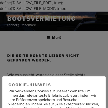
define('DISALLOW_FILE_EDIT', true);
define('DISALLOW_FILE_MODS', true);
Zum
BOOTSVERMIETUNG
Inhalt
Faaborg-Dänemark
springen
Menü
DIE SEITE KONNTE LEIDER NICHT
GEFUNDEN WERDEN.
Wie es aussieht, wurde an dieser Stelle nichts
gefunden. Möchtest du eine Suche starten?
COOKIE-HINWEIS
Wir verwenden Cookies auf unserer Website, um
Suche
Suche
Ihnen das relevanteste Erlebnis zu bieten, indem wir
nach:
Ihre Präferenzen speichern und Besuche
wiederholen. Indem Sie auf „Alle akzeptieren“ klicken,