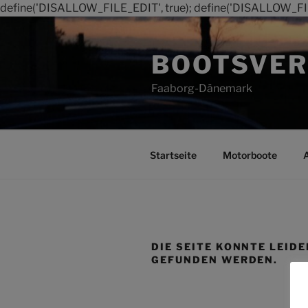
define('DISALLOW_FILE_EDIT', true); define('DISALLOW_FI
Zum
Inhalt
BOOTSVER
springen
Faaborg-Dänemark
Startseite
Motorboote
DIE SEITE KONNTE LEIDE
GEFUNDEN WERDEN.