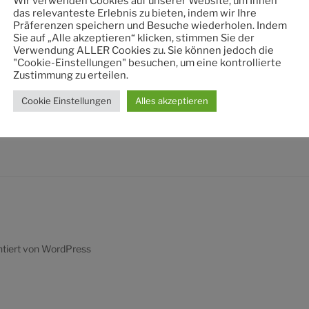
Wir verwenden Cookies auf unserer Website, um Ihnen
nach:
das relevanteste Erlebnis zu bieten, indem wir Ihre
Präferenzen speichern und Besuche wiederholen. Indem
Sie auf „Alle akzeptieren“ klicken, stimmen Sie der
Verwendung ALLER Cookies zu. Sie können jedoch die
"Cookie-Einstellungen" besuchen, um eine kontrollierte
Zustimmung zu erteilen.
Cookie Einstellungen
Alles akzeptieren
ntiert von WordPress