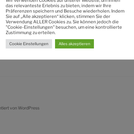
Wir verwenden Cookies auf unserer Website, um Ihnen
nach:
das relevanteste Erlebnis zu bieten, indem wir Ihre
Präferenzen speichern und Besuche wiederholen. Indem
Sie auf „Alle akzeptieren“ klicken, stimmen Sie der
Verwendung ALLER Cookies zu. Sie können jedoch die
"Cookie-Einstellungen" besuchen, um eine kontrollierte
Zustimmung zu erteilen.
Cookie Einstellungen
Alles akzeptieren
ntiert von WordPress